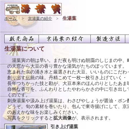
生湯葉
ホーム
>
京湯葉の紹介
>
生湯葉について
湯葉寅の朝は早い。まだ夜も明けぬ朝靄のしじまの中、
の天窓から大豆の香り豊かな湯気がたちのぼっています。
恵まれた京の涌き水と厳選された大豆、いいものにこだわ
創り出す伝統の味。丹精こめて一枚一枚引き上げていく・
長年つちかった技と勘が、大豆本来のほんのりとしたあま
自然な香りを、ふんわりとしたやわらかさの中に引き出し
くのです。
刺身湯葉や汲み上げ湯葉は、わさびやしょうが醤油・ポン
どうぞ。旬の素材を巻いたり、包んで東寺揚げにして、京
のあえかな味をお楽しみください。
写真をクリックすると
拡大画像
が、表示されます。
引き上げ湯葉