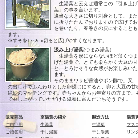
生湯葉と云えば通常この「引き上げ
葉」の事を言います。
適当な大きさに切り刺身として、また
に折りたたんでおりますので広げてお
を巻いたり、春巻きの皮にすることも
ます。
※すそを1～2cm切ると広げやすくなります。
汲み上げ湯葉
(つまみ湯葉)
生湯葉を形にならないほど薄くつま
げた湯葉で、とても柔らかく大豆の甘
と、とろけそうな食感がお楽しみいた
ます。
そのままワサビ醤油やポン酢で。又、
の出し汁でふんわりとした卵綴じにすると、卵と大豆の甘
絶妙のマッチングです。赤ちゃんからお年寄りの方まで、
で召し上がっていただける滋養に富んだごちそうです。
販売商品
京湯葉の紹介
製造方法
湯葉
ご自宅用
生湯葉
生湯葉
マス
ご贈答用
干し湯葉
干し湯葉
リン