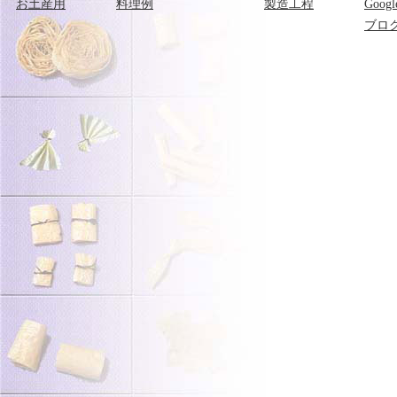
お土産用
料理例
製造工程
Goog
ブロ