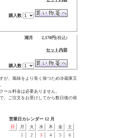
購入数
湖月 2,170円
(税込)
セット内容
購入数
すが、風味をより長く保つため冷蔵庫又
。
クール料金は必要ありません。
で、ご注文をお受けしてから数日後の発
営業日カレンダー 12 月
日
月
火
水
木
金
土
1
2
3
4
5
6