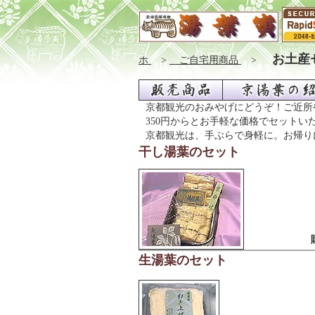
お土産
ホ
>
ご自宅用商品
>
京都観光のおみやげにどうぞ！ご近所
350円からとお手軽な価格でセットい
京都観光は、手ぶらで身軽に。お帰り
干し湯葉のセット
生湯葉のセット