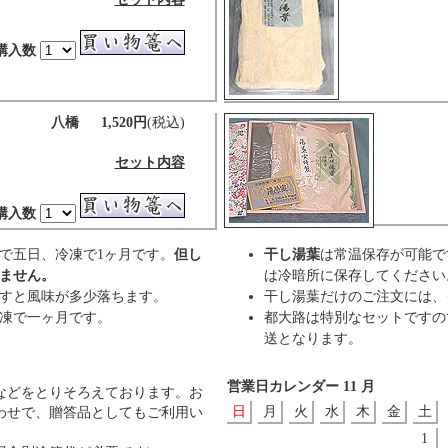
購入数
八橋 1,520円
(税込)
セット内容
購入数
で五日、冷凍で1ヶ月です。
但し
干し湯葉
は常温保存が可能で
ません。
は冷暗所に保存してください
すと風味が多少落ちます。
干し湯葉だけのご注文には、
凍で一ヶ月です。
都大路は特別なセットですの
送となります。
営業日カレンダー 11 月
などをとりそろえております。お
日
月
火
水
木
金
土
わせで、贈答品としてもご利用い
1