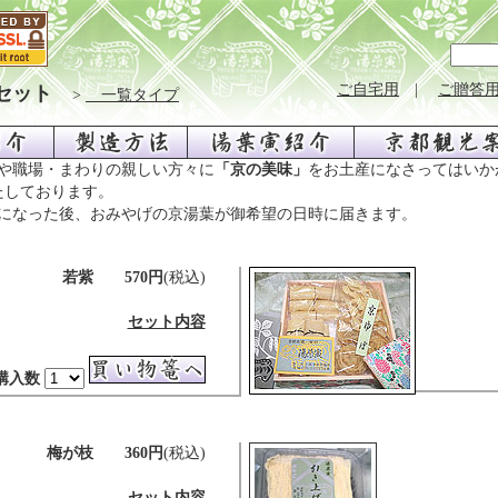
ご自宅用
|
ご贈答
セット
>
一覧タイプ
や職場・まわりの親しい方々に
「京の美味」
をお土産になさってはいか
たしております。
になった後、おみやげの京湯葉が御希望の日時に届きます。
若紫 570円
(税込)
セット内容
購入数
梅が枝 360円
(税込)
セット内容