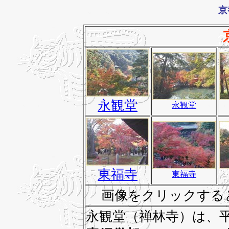
京
永観堂
永観堂
東福寺
東福寺
画像をクリックする
永観堂（禅林寺）は、