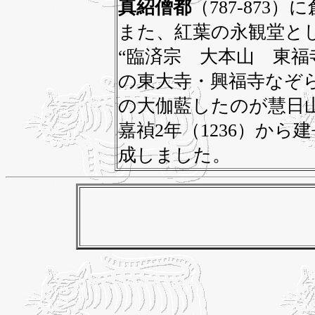
真紹僧都
（787-873
また、紅葉の永観堂と
“臨済宗 大本山 東福
の東大寺・興福寺なぞ
の大伽藍したのが慧日
嘉禎2年（1236）から建
成しました。